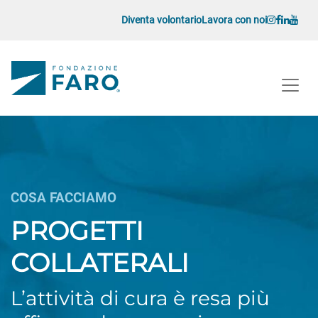
Vai al contenuto
Diventa volontario
Lavora con noi
Navigazione principale
Navigazione principale
COSA FACCIAMO
PROGETTI
COLLATERALI
L’attività di cura è resa più